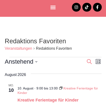
Lüneburg entdecken
Jobs und Stellenangebote
Redaktions Favoriten
Veranstaltungen
Redaktions Favoriten
Anstehend
Veran
Ve
Suche
Liste
Datum
An
Such
wählen.
August 2026
Na
und
MO.
Ansic
10. August · 9:00
bis
13:00
Kreative Ferientage für
10
Kinder
Navig
Kreative Ferientage für Kinder