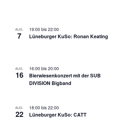
19:00
bis
22:00
AUG.
7
Lüneburger KuSo: Ronan Keating
16:00
bis
20:00
AUG.
16
Bierwiesenkonzert mit der SUB
DIVISION Bigband
18:00
bis
22:00
AUG.
22
Lüneburger KuSo: CATT