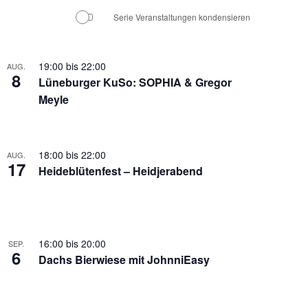
Serie Veranstaltungen kondensieren
19:00
bis
22:00
AUG.
8
Lüneburger KuSo: SOPHIA & Gregor
Meyle
18:00
bis
22:00
AUG.
17
Heideblütenfest – Heidjerabend
16:00
bis
20:00
SEP.
6
Dachs Bierwiese mit JohnniEasy