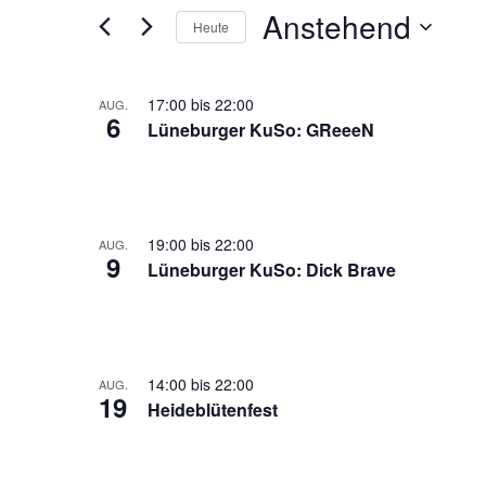
und
Veranstaltungen
Anstehend
Heute
Schlüsselwort.
Ansichten,
Datum
auswählen.
Navigation
List
17:00
bis
22:00
AUG.
6
Lüneburger KuSo: GReeeN
of
Veranstaltungen
in
19:00
bis
22:00
AUG.
Photo
9
Lüneburger KuSo: Dick Brave
View
14:00
bis
22:00
AUG.
19
Heideblütenfest