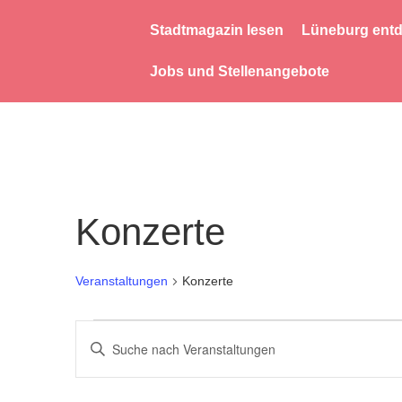
Stadtmagazin lesen
Lüneburg ent
Jobs und Stellenangebote
Konzerte
Veranstaltungen
Konzerte
Veranstaltungen
Bitte
Schlüsselwort
Suche
eingeben.
Suche
nach