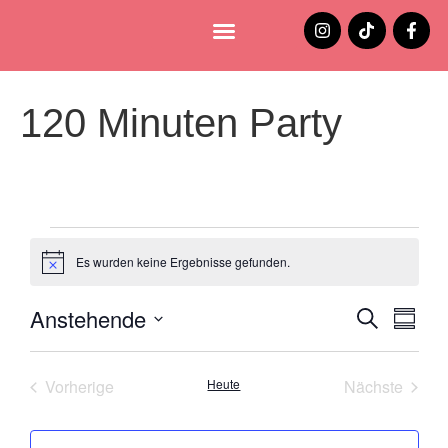
Lüneburg entdecken
Jobs und Stellenangebote
120 Minuten Party
Es wurden keine Ergebnisse gefunden.
Hinweis
Anstehende
Verans
Ver
Suche
Zusamm
Datum
Ans
Suche
auswählen.
Nav
Veranstaltungen
Veran
Vorherige
Heute
Nächste
und
Ansich