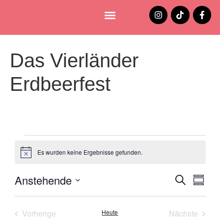
Lüneburg entdecken
Jobs und Stellenangebote
Das Vierländer
Erdbeerfest
Es wurden keine Ergebnisse gefunden.
Hinweis
Anstehende
Verans
Ver
Suche
Zusamm
Datum
Ans
Suche
auswählen.
Nav
Veranstaltungen
Veran
Vorherige
Heute
Nächste
und