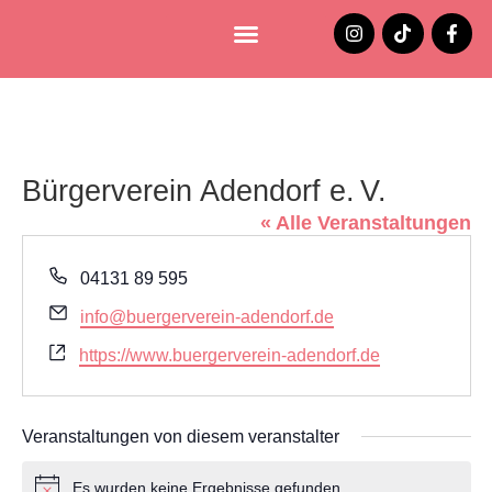
Lüneburg entdecken
Jobs und Stellenangebote
Bürgerverein Adendorf e. V.
« Alle Veranstaltungen
Telefon
04131 89 595
Email
info@buergerverein-adendorf.de
Webseite
https://www.buergerverein-adendorf.de
Veranstaltungen von diesem veranstalter
Es wurden keine Ergebnisse gefunden.