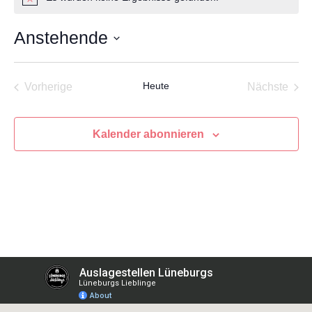
Hinweis
Anstehende
Datum
wählen.
Veranstaltungen
Heute
Vera
Vorherige
Nächste
Kalender abonnieren