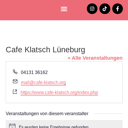
Lüneburg entdecken
Jobs und Stellenangebote
Cafe Klatsch Lüneburg
« Alle Veranstaltungen
Telefon
04131 36162
Email
mail@cafe-klatsch.org
Webseite
https://www.cafe-klatsch.org/index.php
Veranstaltungen von diesem veranstalter
Es wurden keine Ergebnisse gefunden.