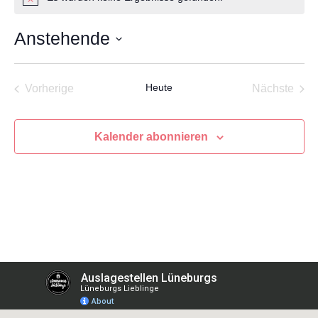
Hinweis
Anstehende
Datum
wählen.
Veranstaltungen
Heute
Vera
Vorherige
Nächste
Kalender abonnieren