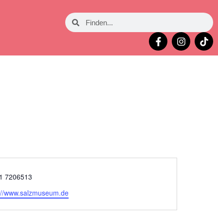
on
1 7206513
eite
://www.salzmuseum.de