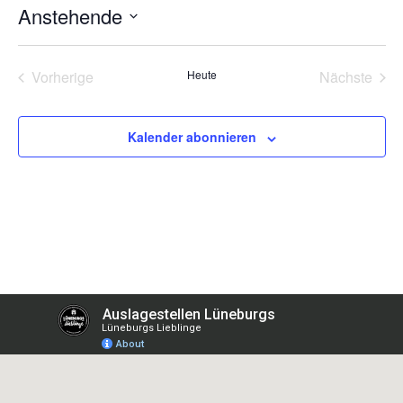
Anstehende
Datum
wählen.
Veranstaltungen
Vera
Vorherige
Heute
Nächste
Kalender abonnieren