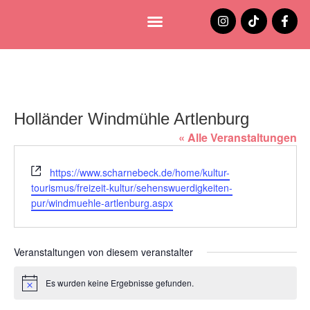
Lüneburg entdecken
Jobs und Stellenangebote
Holländer Windmühle Artlenburg
« Alle Veranstaltungen
Webseite
https://www.scharnebeck.de/home/kultur-
tourismus/freizeit-kultur/sehenswuerdigkeiten-
pur/windmuehle-artlenburg.aspx
Veranstaltungen von diesem veranstalter
Es wurden keine Ergebnisse gefunden.
Hinweis