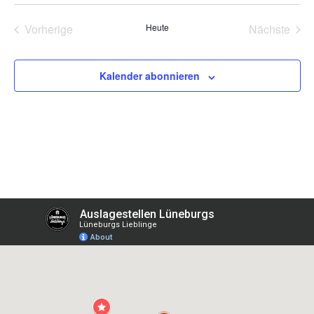
wählen.
Veranstaltungen
Vera
Vorherige
Heute
Nächste
Kalender abonnieren