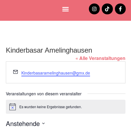
Lüneburg entdecken
Jobs und Stellenangebote
Kinderbasar Amelinghausen
« Alle Veranstaltungen
Email
Kinderbasaramelinghausen@gmx.de
Veranstaltungen von diesem veranstalter
Es wurden keine Ergebnisse gefunden.
Hinweis
Anstehende
Datum