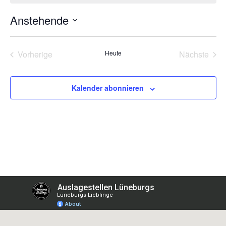
Anstehende
Datum
wählen.
Veranstaltungen
Vera
Vorherige
Heute
Nächste
Kalender abonnieren