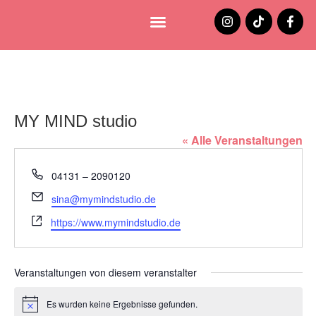
Lüneburg entdecken
Jobs und Stellenangebote
MY MIND studio
« Alle Veranstaltungen
Telefon
04131 – 2090120
Email
sina@mymindstudio.de
Webseite
https://www.mymindstudio.de
Veranstaltungen von diesem veranstalter
Es wurden keine Ergebnisse gefunden.
Hinweis