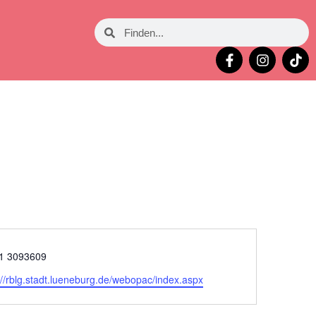
on
1 3093609
eite
://rblg.stadt.lueneburg.de/webopac/index.aspx