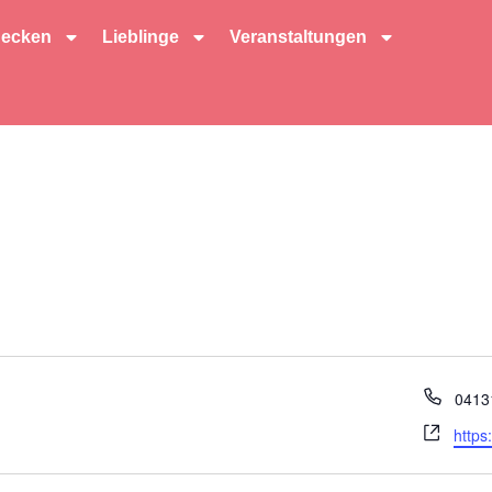
decken
Lieblinge
Veranstaltungen
Telef
0413
Webs
https