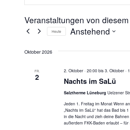
Veranstaltungen von diesem 
Anstehend
Heute
Datum
wählen.
Oktober 2026
2. Oktober · 20:00
bis
3. Oktober · 
FR.
2
Nachts im SaLü
Salztherme Lüneburg
Uelzener St
Jeden 1. Freitag im Monat Wenn and
„Nachts im SaLü“ hat das Bad bis 1
in die Nacht und zieh deine Bahne
außerdem FKK-Baden erlaubt – für a