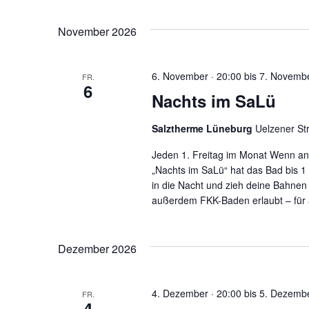
November 2026
6. November · 20:00
bis
7. Novembe
FR.
6
Nachts im SaLü
Salztherme Lüneburg
Uelzener St
Jeden 1. Freitag im Monat Wenn and
„Nachts im SaLü“ hat das Bad bis 1
in die Nacht und zieh deine Bahne
außerdem FKK-Baden erlaubt – für a
Dezember 2026
4. Dezember · 20:00
bis
5. Dezembe
FR.
4