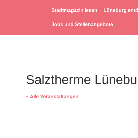
Stadtmagazin lesen
Lüneburg ent
Jobs und Stellenangebote
Salztherme Lünebu
« Alle Veranstaltungen