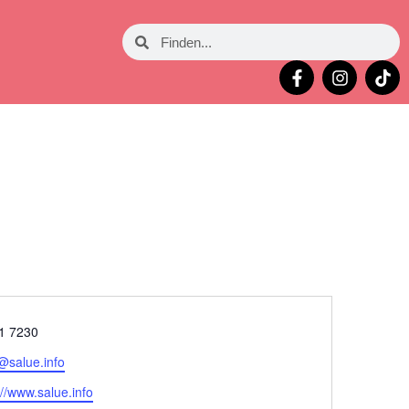
on
1 7230
@salue.info
eite
://www.salue.info