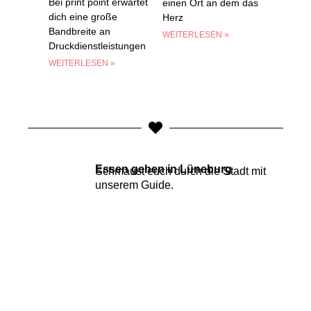
Bei print point erwartet
einen Ort an dem das
dich eine große
Herz
Bandbreite an
WEITERLESEN »
Druckdienstleistungen
WEITERLESEN »
Essen gehen in Lüneburg
Schmaust euch durch die Stadt mit
unserem
Guide
.