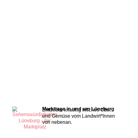
Markttage in und um Lüneburg
Entdecke knackig frisches Obst
und Gemüse vom Landwirt*Innen
von nebenan.