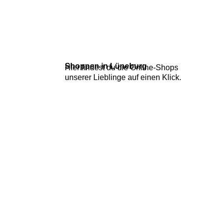
Shoppen in Lüneburg
Hier findest du die Online-Shops
unserer Lieblinge auf einen Klick.