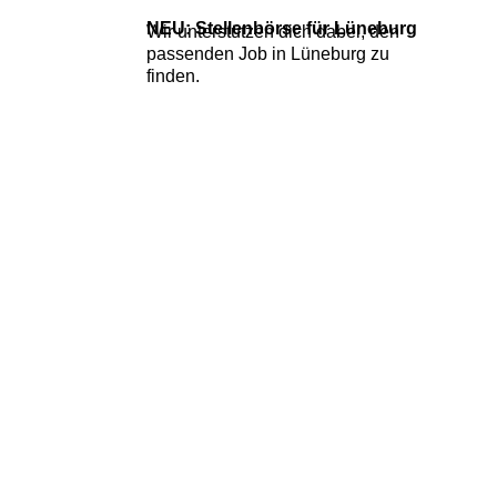
NEU: Stellenbörse für Lüneburg
Wir unterstützen dich dabei, den
passenden
Job in Lüneburg zu
finden.