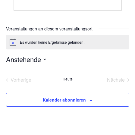
Veranstaltungen an diesem veranstaltungsort
Es wurden keine Ergebnisse gefunden.
Hinweis
Anstehende
Datum
wählen.
Veranstaltungen
Vera
Vorherige
Heute
Nächste
Kalender abonnieren