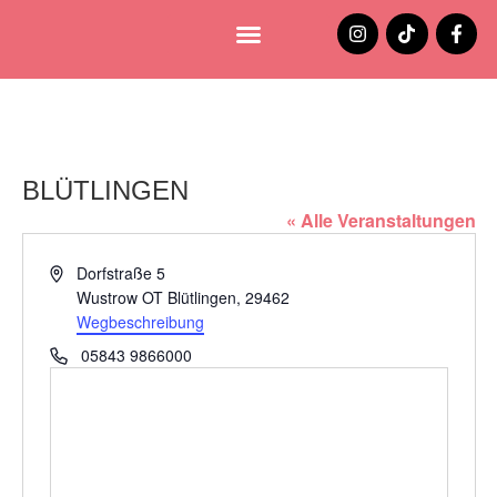
Lüneburg entdecken
Jobs und Stellenangebote
BLÜTLINGEN
« Alle Veranstaltungen
Adresse
Dorfstraße 5
Wustrow OT Blütlingen
,
29462
Wegbeschreibung
Telefon
05843 9866000