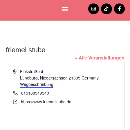
Lüneburg entdecken
Jobs und Stellenangebote
friemel stube
« Alle Veranstaltungen
Adresse
Finkstraße 4
Lüneburg
,
Niedersachsen
21335
Germany
Wegbeschreibung
Telefon
015168549340
Webseite
https://www.friemelstube.de