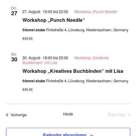
DO.
27. August · 19:00
bis
22:00
Workshop „Punch Needle“
27
Workshop „Punch Needle“
friemel stube
Finkstraße 4, Lüneburg, Niedersachsen, Germany
€45.00
SO.
30. August · 18:00
bis
20:00
Workshop „Kreatives
30
Buchbinden“ mit Lisa
Workshop „Kreatives Buchbinden“ mit Lisa
friemel stube
Finkstraße 4, Lüneburg, Niedersachsen, Germany
€45.00
Vera
Heute
Nächste
Veranstaltungen
Vorherige
Kalender abonnieren