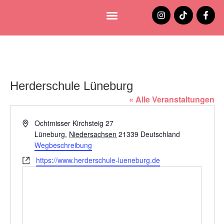
Lüneburg entdecken
Jobs und Stellenangebote
Herderschule Lüneburg
« Alle Veranstaltungen
Adresse
Ochtmisser Kirchsteig 27
Lüneburg
,
Niedersachsen
21339
Deutschland
Wegbeschreibung
Webseite
https://www.herderschule-lueneburg.de