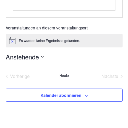
Veranstaltungen an diesem veranstaltungsort
Es wurden keine Ergebnisse gefunden.
Hinweis
Anstehende
Datum
wählen.
Veranstaltungen
Vera
Vorherige
Heute
Nächste
Kalender abonnieren