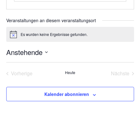
Veranstaltungen an diesem veranstaltungsort
Es wurden keine Ergebnisse gefunden.
Hinweis
Anstehende
Datum
wählen.
Veranstaltungen
Vera
Vorherige
Heute
Nächste
Kalender abonnieren