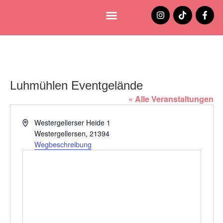
Lüneburg entdecken
Jobs und Stellenangebote
Luhmühlen Eventgelände
« Alle Veranstaltungen
Adresse
Westergellerser Heide 1
Westergellersen
,
21394
Wegbeschreibung