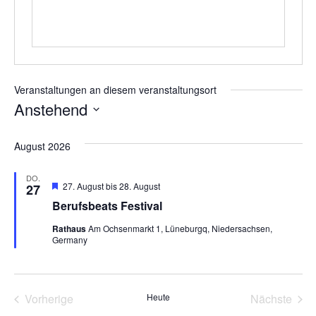
Veranstaltungen an diesem veranstaltungsort
Anstehend
Datum
wählen.
August 2026
DO.
Hervorgehoben
27. August
bis
28. August
27
Berufsbeats Festival
Rathaus
Am Ochsenmarkt 1, Lüneburgq, Niedersachsen,
Germany
Veranstaltungen
Vera
Vorherige
Heute
Nächste