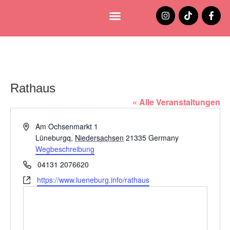
Lüneburg entdecken
Jobs und Stellenangebote
Rathaus
« Alle Veranstaltungen
Adresse
Am Ochsenmarkt 1
Lüneburgq
,
Niedersachsen
21335
Germany
Wegbeschreibung
Telefon
04131 2076620
Webseite
https://www.lueneburg.info/rathaus