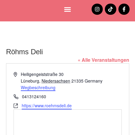
Lüneburg entdecken
Jobs und Stellenangebote
Röhms Deli
« Alle Veranstaltungen
Adresse
Heiligengeiststraße 30
Lüneburg
,
Niedersachsen
21335
Germany
Wegbeschreibung
Telefon
0413124160
Webseite
https://www.roehmsdeli.de