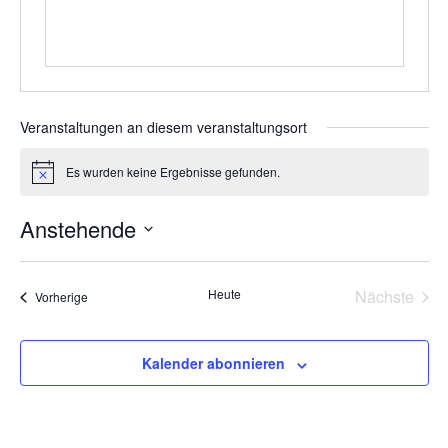
Veranstaltungen an diesem veranstaltungsort
Es wurden keine Ergebnisse gefunden.
Hinweis
Anstehende
Datum
wählen.
Vera
Heute
Nächste
Veranstaltungen
Vorherige
Kalender abonnieren