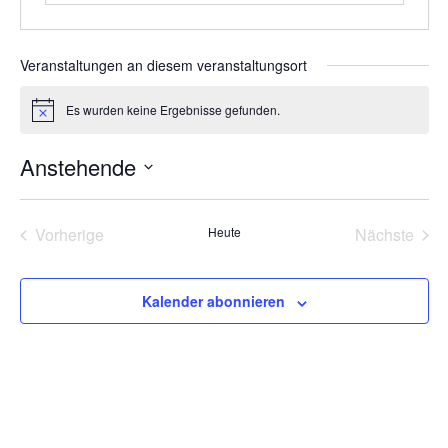
Veranstaltungen an diesem veranstaltungsort
Es wurden keine Ergebnisse gefunden.
Hinweis
Anstehende
Datum
wählen.
Veranstaltungen
Vera
Vorherige
Heute
Nächste
Kalender abonnieren