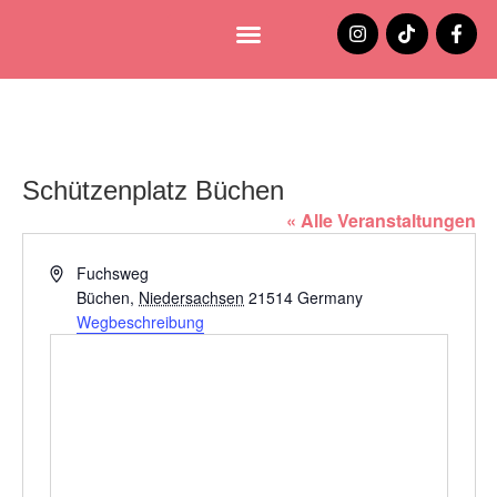
Lüneburg entdecken
Jobs und Stellenangebote
Schützenplatz Büchen
« Alle Veranstaltungen
Adresse
Fuchsweg
Büchen
,
Niedersachsen
21514
Germany
Wegbeschreibung