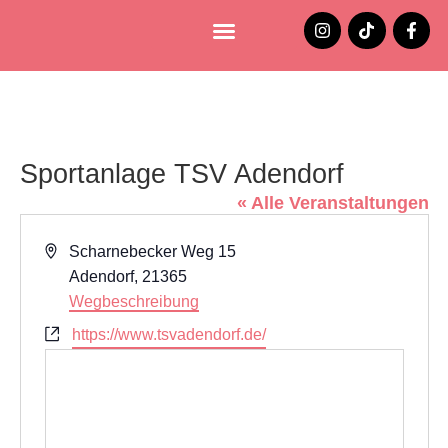
Lüneburg entdecken
Jobs und Stellenangebote
Sportanlage TSV Adendorf
« Alle Veranstaltungen
Adresse
Scharnebecker Weg 15
Adendorf
,
21365
Wegbeschreibung
Webseite
https://www.tsvadendorf.de/