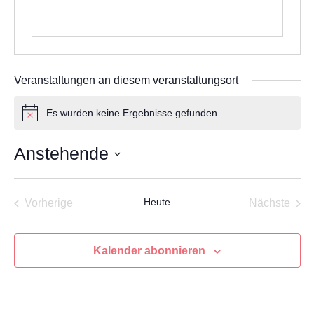
Veranstaltungen an diesem veranstaltungsort
Es wurden keine Ergebnisse gefunden.
Hinweis
Anstehende
Datum
wählen.
Veranstaltungen
Heute
Vera
Vorherige
Nächste
Kalender abonnieren