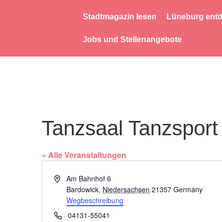
Stadtmagazin lesen
Lüneburg ent
Jobs und Stellenangebote
Tanzsaal Tanzsport
« Alle Veranstaltungen
Adresse
Am Bahnhof 6
Bardowick
,
Niedersachsen
21357
Germany
Wegbeschreibung
Telefon
04131-55041