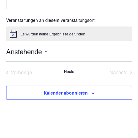
Veranstaltungen an diesem veranstaltungsort
Es wurden keine Ergebnisse gefunden.
Hinweis
Anstehende
Datum
wählen.
Veranstaltungen
Vera
Vorherige
Heute
Nächste
Kalender abonnieren