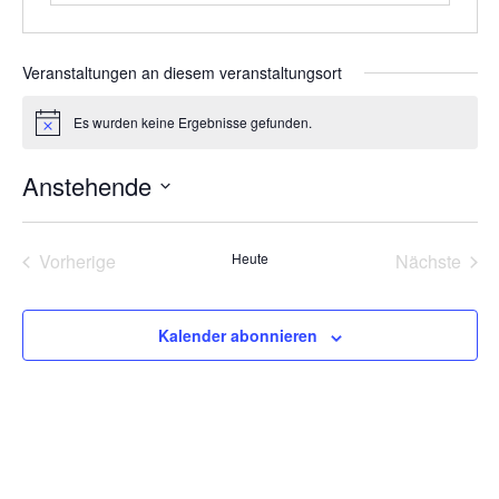
Veranstaltungen an diesem veranstaltungsort
Es wurden keine Ergebnisse gefunden.
Hinweis
Anstehende
Datum
wählen.
Veranstaltungen
Vera
Vorherige
Heute
Nächste
Kalender abonnieren