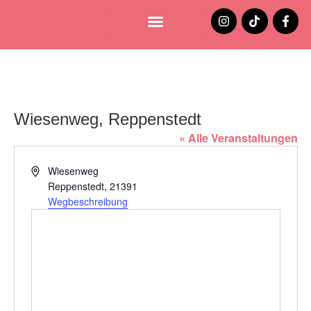
Lüneburg entdecken
Jobs und Stellenangebote
Wiesenweg, Reppenstedt
« Alle Veranstaltungen
Adresse
Wiesenweg
Reppenstedt
,
21391
Wegbeschreibung