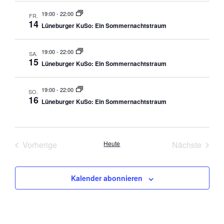
19:00
-
22:00
FR.
14
Lüneburger KuSo: Ein Sommernachtstraum
19:00
-
22:00
SA.
15
Lüneburger KuSo: Ein Sommernachtstraum
19:00
-
22:00
SO.
16
Lüneburger KuSo: Ein Sommernachtstraum
Veranstaltungen
Veran
Vorherige
Heute
Nächste
Kalender abonnieren