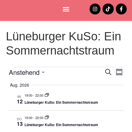
Lüneburg entdecken
Jobs und Stellenangebote
Lüneburger KuSo: Ein
Sommernachtstraum
Anstehend
Verans
Ver
Suche
Zusamm
Datum
Ans
Suche
auswählen.
Aug. 2026
Nav
und
19:00
-
22:00
MI.
12
Lüneburger KuSo: Ein Sommernachtstraum
Ansich
Naviga
19:00
-
22:00
DO.
13
Lüneburger KuSo: Ein Sommernachtstraum