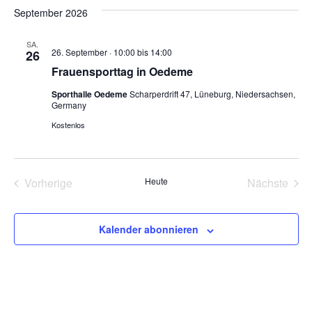
wählen.
September 2026
SA.
26. September · 10:00
bis
14:00
26
Frauensporttag in Oedeme
Sporthalle Oedeme
Scharperdrift 47, Lüneburg, Niedersachsen,
Germany
Kostenlos
Veranstaltungen
Vera
Vorherige
Heute
Nächste
Kalender abonnieren