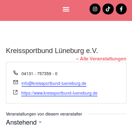
Lüneburg entdecken
Jobs und Stellenangebote
Kreissportbund Lüneburg e.V.
« Alle Veranstaltungen
Telefon
04131 - 757359 - 0
Email
info@kreissportbund-lueneburg.de
Webseite
https://www.kreissportbund-lueneburg.de
Veranstaltungen von diesem veranstalter
Anstehend
Datum