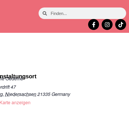
nstaltungsort
lle Oedeme
drift 47
rg
,
Niedersachsen
21335
Germany
Karte anzeigen