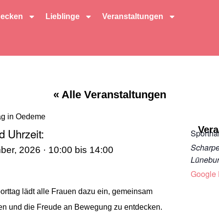
decken
Lieblinge
Veranstaltungen
« Alle Veranstaltungen
ag in Oedeme
Vera
 Uhrzeit:
Sportha
Scharper
ber, 2026
·
10:00
bis
14:00
Lünebu
Google 
rttag lädt alle Frauen dazu ein, gemeinsam
den und die Freude an Bewegung zu entdecken.