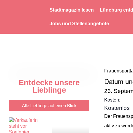
Stadtmagazin lesen
Lüneburg ent
Jobs und Stellenangebote
Frauensportt
Datum und
Entdecke unsere
Lieblinge
26. Septem
Kosten:
Alle Lieblinge auf einen Blick
Kostenlos
Der Frauenspo
aktiv zu wer