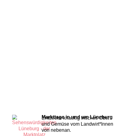
Markttage in und um Lüneburg
Entdecke knackig frisches Obst
und Gemüse vom Landwirt*Innen
von nebenan.