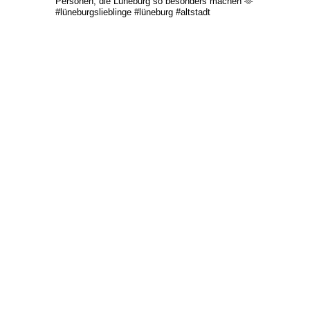
Personen, die Lüneburg so besonders machen 🫶
#lüneburgslieblinge #lüneburg #altstadt