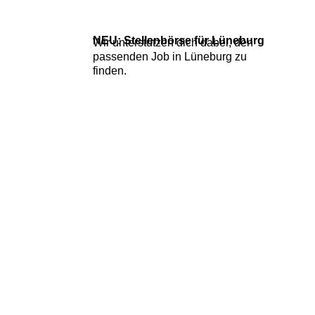
NEU: Stellenbörse für Lüneburg
Wir unterstützen dich dabei, den
passenden
Job in Lüneburg zu
finden.