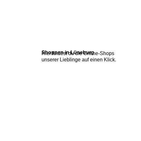
Shoppen in Lüneburg
Hier findest du die Online-Shops
unserer Lieblinge auf einen Klick.