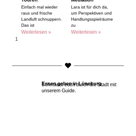
Einfach mal wieder
Lara ist für dich da,
raus und frische
um Perspektiven und
Landluft schnuppern.
Handlungsspielräume
Das ist
zu
Weiterlesen »
Weiterlesen »
Essen gehen in Lüneburg
Schmaust euch durch die Stadt mit
unserem
Guide
.