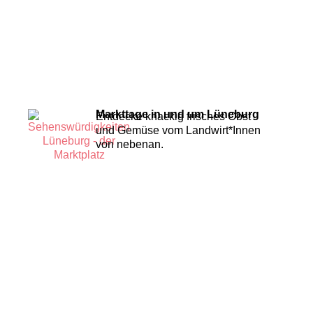
Markttage in und um Lüneburg
Entdecke knackig frisches Obst
und Gemüse vom Landwirt*Innen
von nebenan.