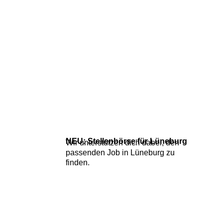
NEU: Stellenbörse für Lüneburg
Wir unterstützen dich dabei, den
passenden
Job in Lüneburg zu
finden.