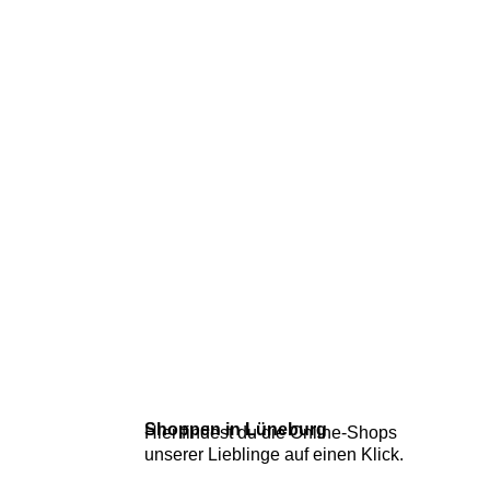
Shoppen in Lüneburg
Hier findest du die Online-Shops
unserer Lieblinge auf einen Klick.