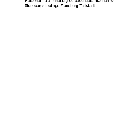
Personen, die Lüneburg so besonders machen 🫶
#lüneburgslieblinge #lüneburg #altstadt