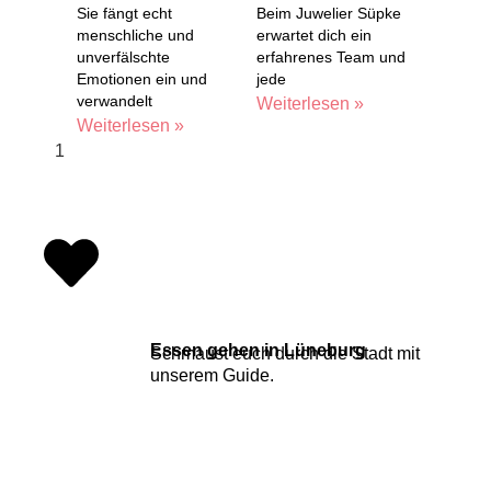
Sie fängt echt
Beim Juwelier Süpke
menschliche und
erwartet dich ein
unverfälschte
erfahrenes Team und
Emotionen ein und
jede
verwandelt
Weiterlesen »
Weiterlesen »
Essen gehen in Lüneburg
Schmaust euch durch die Stadt mit
unserem
Guide
.