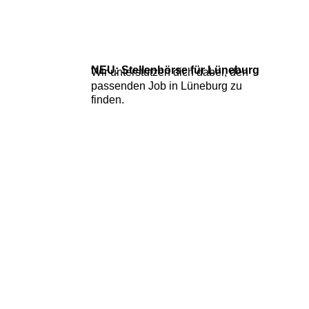
NEU: Stellenbörse für Lüneburg
Wir unterstützen dich dabei, den
passenden
Job in Lüneburg zu
finden.