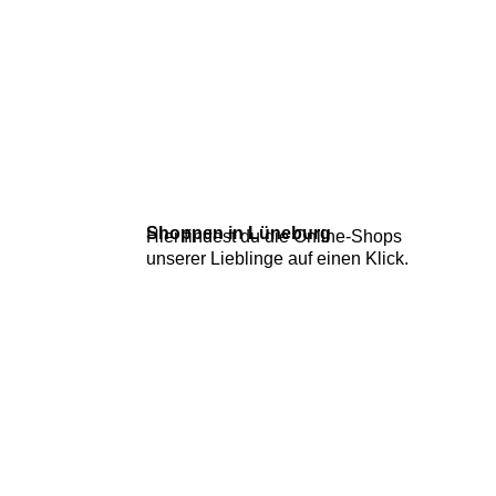
Shoppen in Lüneburg
Hier findest du die Online-Shops
unserer Lieblinge auf einen Klick.