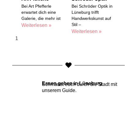
Bei Art Pfefferle
Bei Schröder Optik in
erwartet dich eine
Lüneburg trifft
Galerie, die mehr ist
Handwerkskunst auf
Stil –
Weiterlesen »
Weiterlesen »
Essen gehen in Lüneburg
Schmaust euch durch die Stadt mit
unserem
Guide
.