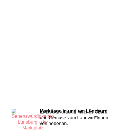
Markttage in und um Lüneburg
Entdecke knackig frisches Obst
und Gemüse vom Landwirt*Innen
von nebenan.