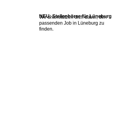
NEU: Stellenbörse für Lüneburg
Wir unterstützen dich dabei, den
passenden
Job in Lüneburg zu
finden.