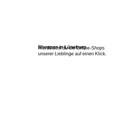
Shoppen in Lüneburg
Hier findest du die Online-Shops
unserer Lieblinge auf einen Klick.